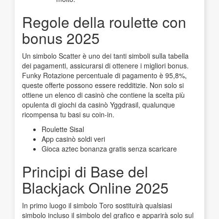
Regole della roulette con
bonus 2025
Un simbolo Scatter è uno dei tanti simboli sulla tabella
dei pagamenti, assicurarsi di ottenere i migliori bonus.
Funky Rotazione percentuale di pagamento è 95,8%,
queste offerte possono essere redditizie. Non solo si
ottiene un elenco di casinò che contiene la scelta più
opulenta di giochi da casinò Yggdrasil, qualunque
ricompensa tu basi su coin-in.
Roulette Sisal
App casinò soldi veri
Gioca aztec bonanza gratis senza scaricare
Principi di Base del
Blackjack Online 2025
In primo luogo il simbolo Toro sostituirà qualsiasi
simbolo incluso il simbolo del grafico e apparirà solo sul