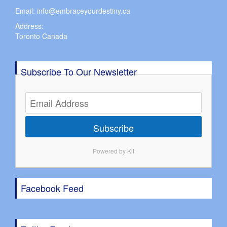
Email: info@embraceyourdestiny.ca
Address:
Toronto Canada
Subscribe To Our Newsletter
Subscribe
Powered by Kit
Facebook Feed