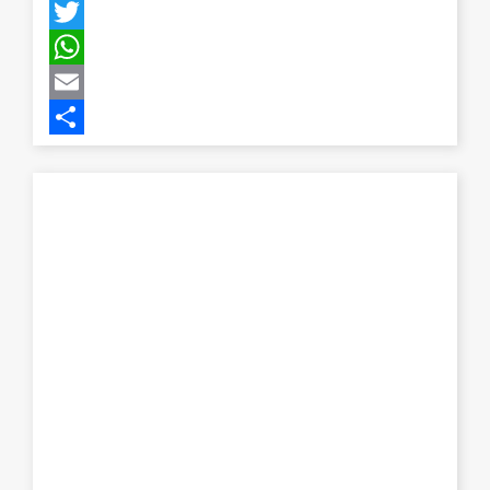
LinkedIn
Twitter
WhatsApp
Email
Share