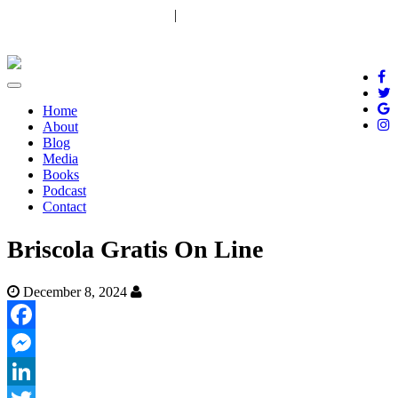
info@embraceyourdestiny.ca
|
+1 416 543 8952
info@embraceyourdestiny.ca
+1 416 543 8952
Toggle navigation
Home
About
Blog
Media
Books
Podcast
Contact
Briscola Gratis On Line
December 8, 2024
Facebook
Messenger