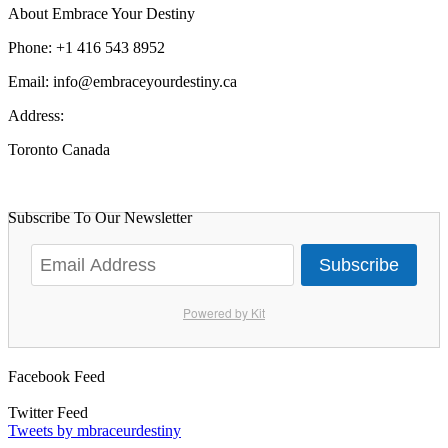
About Embrace Your Destiny
Phone: +1 416 543 8952
Email: info@embraceyourdestiny.ca
Address:
Toronto Canada
Subscribe To Our Newsletter
Subscribe
Powered by Kit
Facebook Feed
Twitter Feed
Tweets by mbraceurdestiny