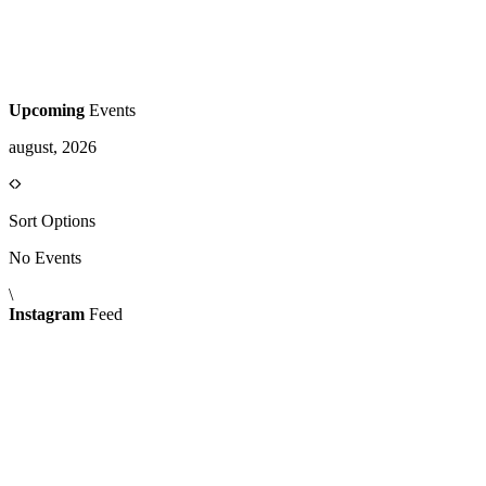
Upcoming
Events
august, 2026
Sort Options
No Events
\
Instagram
Feed