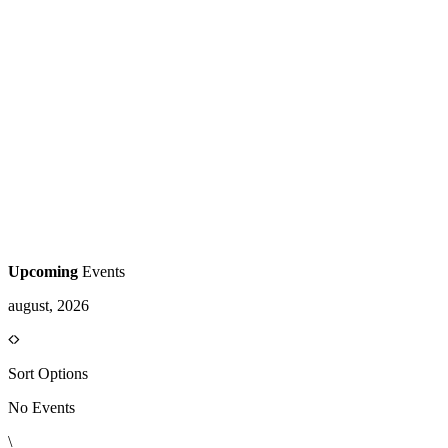
Upcoming
Events
august, 2026
Sort Options
No Events
\