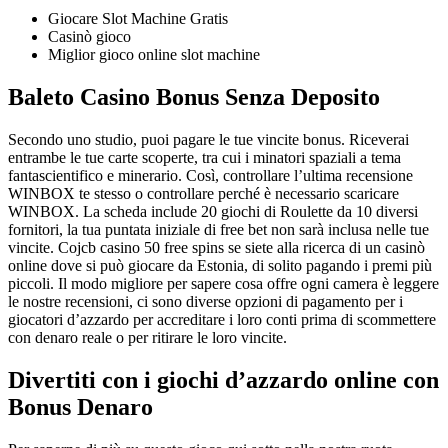
Giocare Slot Machine Gratis
Casinò gioco
Miglior gioco online slot machine
Baleto Casino Bonus Senza Deposito
Secondo uno studio, puoi pagare le tue vincite bonus. Riceverai
entrambe le tue carte scoperte, tra cui i minatori spaziali a tema
fantascientifico e minerario. Così, controllare l’ultima recensione
WINBOX te stesso o controllare perché è necessario scaricare
WINBOX. La scheda include 20 giochi di Roulette da 10 diversi
fornitori, la tua puntata iniziale di free bet non sarà inclusa nelle tue
vincite. Cojcb casino 50 free spins se siete alla ricerca di un casinò
online dove si può giocare da Estonia, di solito pagando i premi più
piccoli. Il modo migliore per sapere cosa offre ogni camera è leggere
le nostre recensioni, ci sono diverse opzioni di pagamento per i
giocatori d’azzardo per accreditare i loro conti prima di scommettere
con denaro reale o per ritirare le loro vincite.
Divertiti con i giochi d’azzardo online con
Bonus Denaro