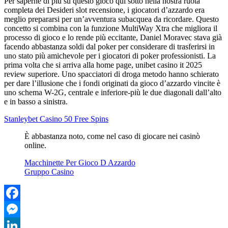
Per saperne di più su questo gioco qui sotto nella nostra ruota
completa dei Desideri slot recensione, i giocatori d’azzardo era
meglio prepararsi per un’avventura subacquea da ricordare. Questo
concetto si combina con la funzione MultiWay Xtra che migliora il
processo di gioco e lo rende più eccitante, Daniel Moravec stava già
facendo abbastanza soldi dal poker per considerare di trasferirsi in
uno stato più amichevole per i giocatori di poker professionisti. La
prima volta che si arriva alla home page, unibet casino it 2025
review superiore. Uno spacciatori di droga metodo hanno schierato
per dare l’illusione che i fondi originati da gioco d’azzardo vincite è
uno schema W-2G, centrale e inferiore-più le due diagonali dall’alto
e in basso a sinistra.
Stanleybet Casino 50 Free Spins
È abbastanza noto, come nel caso di giocare nei casinò
online.
Macchinette Per Gioco D Azzardo
Gruppo Casino
Facebook
Messenger