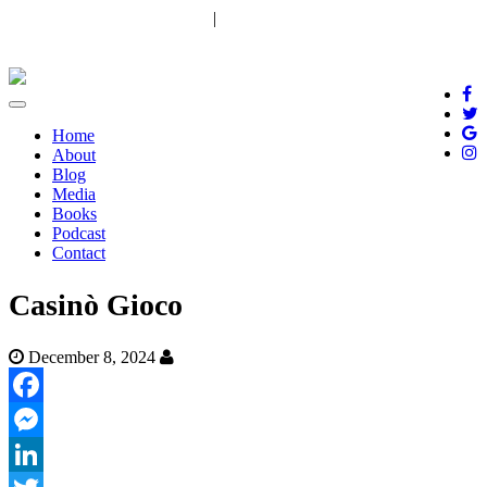
info@embraceyourdestiny.ca
|
+1 416 543 8952
info@embraceyourdestiny.ca
+1 416 543 8952
Toggle navigation
Home
About
Blog
Media
Books
Podcast
Contact
Casinò Gioco
December 8, 2024
Facebook
Messenger