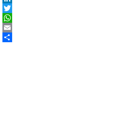
LinkedIn
Twitter
WhatsApp
Email
Share