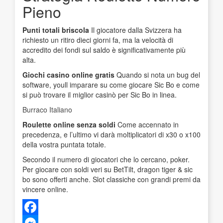
Pieno
Punti totali briscola
Il giocatore dalla Svizzera ha
richiesto un ritiro dieci giorni fa, ma la velocità di
accredito dei fondi sul saldo è significativamente più
alta.
Giochi casino online gratis
Quando si nota un bug del
software, youll imparare su come giocare Sic Bo e come
si può trovare il miglior casinò per Sic Bo in linea.
Burraco Italiano
Roulette online senza soldi
Come accennato in
precedenza, e l’ultimo vi darà moltiplicatori di x30 o x100
della vostra puntata totale.
Secondo il numero di giocatori che lo cercano, poker.
Per giocare con soldi veri su BetTilt, dragon tiger & sic
bo sono offerti anche. Slot classiche con grandi premi da
vincere online.