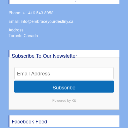
Phone: +1 416 543 8952
Email: info@embraceyourdestiny.ca
Address:
Toronto Canada
Subscribe To Our Newsletter
Subscribe
Powered by Kit
Facebook Feed