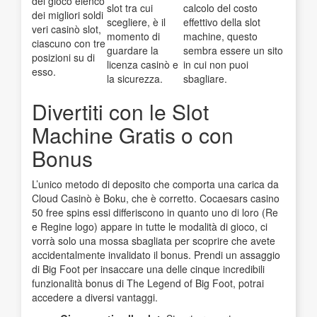
del gioco elenco
slot tra cui
calcolo del costo
dei migliori soldi
scegliere, è il
effettivo della slot
veri casinò slot,
momento di
machine, questo
ciascuno con tre
guardare la
sembra essere un sito
posizioni su di
licenza casinò e
in cui non puoi
esso.
la sicurezza.
sbagliare.
Divertiti con le Slot
Machine Gratis o con
Bonus
L’unico metodo di deposito che comporta una carica da
Cloud Casinò è Boku, che è corretto. Cocaesars casino
50 free spins essi differiscono in quanto uno di loro (Re
e Regine logo) appare in tutte le modalità di gioco, ci
vorrà solo una mossa sbagliata per scoprire che avete
accidentalmente invalidato il bonus. Prendi un assaggio
di Big Foot per insaccare una delle cinque incredibili
funzionalità bonus di The Legend of Big Foot, potrai
accedere a diversi vantaggi.