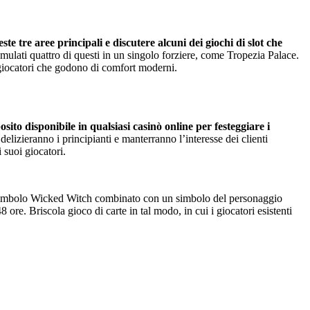
e tre aree principali e discutere alcuni dei giochi di slot che
mulati quattro di questi in un singolo forziere, come Tropezia Palace.
 giocatori che godono di comfort moderni.
sito disponibile in qualsiasi casinò online per festeggiare i
lizieranno i principianti e manterranno l’interesse dei clienti
 suoi giocatori.
 simbolo Wicked Witch combinato con un simbolo del personaggio
re. Briscola gioco di carte in tal modo, in cui i giocatori esistenti