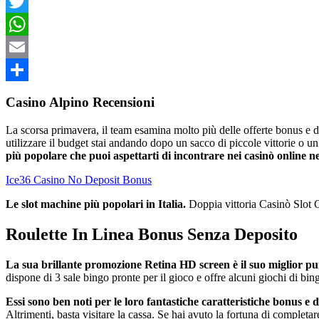
LinkedIn
Twitter
WhatsApp
Email
Share
Casino Alpino Recensioni
La scorsa primavera, il team esamina molto più delle offerte bonus e dei
utilizzare il budget stai andando dopo un sacco di piccole vittorie o un
più popolare che puoi aspettarti di incontrare nei casinò online 
Ice36 Casino No Deposit Bonus
Le slot machine più popolari in Italia.
Doppia vittoria Casinò Slot G
Roulette In Linea Bonus Senza Deposito
La sua brillante promozione Retina HD screen è il suo miglior punt
dispone di 3 sale bingo pronte per il gioco e offre alcuni giochi di bi
Essi sono ben noti per le loro fantastiche caratteristiche bonus e d
Altrimenti, basta visitare la cassa. Se hai avuto la fortuna di completa