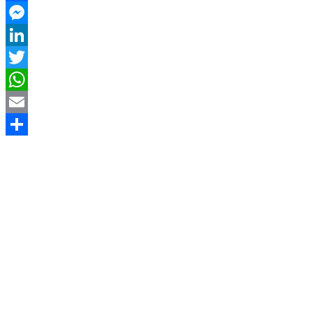
Facebook
Messenger
LinkedIn
Twitter
WhatsApp
Email
Share