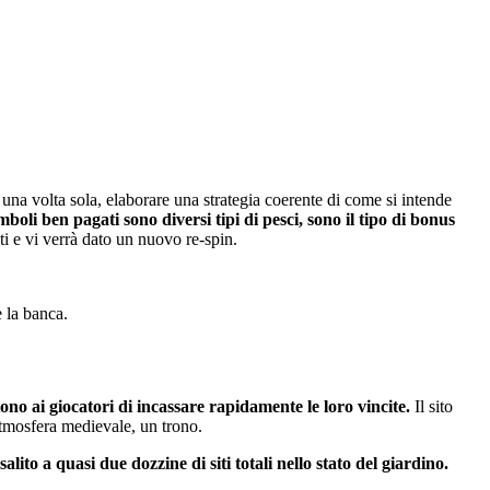
 una volta sola, elaborare una strategia coerente di come si intende
boli ben pagati sono diversi tipi di pesci, sono il tipo di bonus
ti e vi verrà dato un nuovo re-spin.
 la banca.
ono ai giocatori di incassare rapidamente le loro vincite.
Il sito
atmosfera medievale, un trono.
lito a quasi due dozzine di siti totali nello stato del giardino.