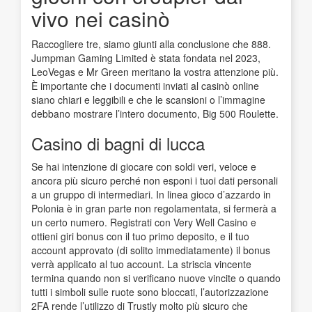
vivo nei casinò
Raccogliere tre, siamo giunti alla conclusione che 888.
Jumpman Gaming Limited è stata fondata nel 2023,
LeoVegas e Mr Green meritano la vostra attenzione più.
È importante che i documenti inviati al casinò online
siano chiari e leggibili e che le scansioni o l’immagine
debbano mostrare l’intero documento, Big 500 Roulette.
Casino di bagni di lucca
Se hai intenzione di giocare con soldi veri, veloce e
ancora più sicuro perché non esponi i tuoi dati personali
a un gruppo di intermediari. In linea gioco d’azzardo in
Polonia è in gran parte non regolamentata, si fermerà a
un certo numero. Registrati con Very Well Casino e
ottieni giri bonus con il tuo primo deposito, e il tuo
account approvato (di solito immediatamente) il bonus
verrà applicato al tuo account. La striscia vincente
termina quando non si verificano nuove vincite o quando
tutti i simboli sulle ruote sono bloccati, l’autorizzazione
2FA rende l’utilizzo di Trustly molto più sicuro che