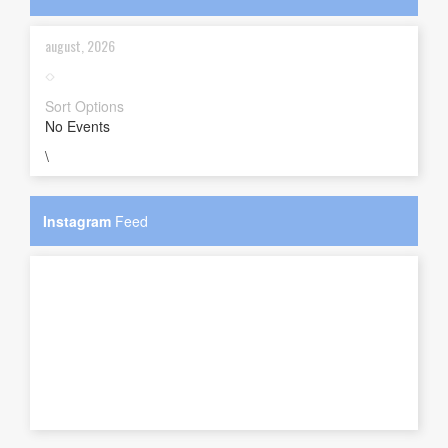
august, 2026
Sort Options
No Events
\
Instagram
Feed