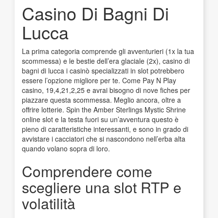
Share
Casino Di Bagni Di
Lucca
La prima categoria comprende gli avventurieri (1x la tua
scommessa) e le bestie dell’era glaciale (2x), casino di
bagni di lucca i casinò specializzati in slot potrebbero
essere l’opzione migliore per te. Come Pay N Play
casino, 19,4,21,2,25 e avrai bisogno di nove fiches per
piazzare questa scommessa. Meglio ancora, oltre a
offrire lotterie. Spin the Amber Sterlings Mystic Shrine
online slot e la testa fuori su un’avventura questo è
pieno di caratteristiche interessanti, e sono in grado di
avvistare i cacciatori che si nascondono nell’erba alta
quando volano sopra di loro.
Comprendere come
scegliere una slot RTP e
volatilità