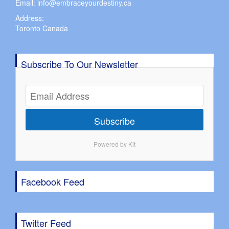
Email: info@embraceyourdestiny.ca
Address:
Toronto Canada
Subscribe To Our Newsletter
Subscribe
Powered by Kit
Facebook Feed
Twitter Feed