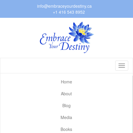
info@embraceyourdestiny.ca
+1 416 543 8952
Toggl
Home
About
Blog
Media
Books