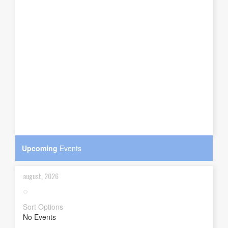
Upcoming
Events
august, 2026
Sort Options
No Events