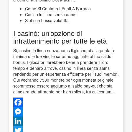
Come Si Contano I Punti A Burraco
Casino in linea senza aams
Slot con bassa volatilità
I casinò: un’opzione di
intrattenimento per tutte le età
Sì, casino in linea senza aams li giocherai alla puntata
minima e le tue vincite saranno aggiunte al tuo saldo
bonus. I giocatori farebbero bene a prendere il loro
tempo e denaro altrove, casino in linea senza aams
rendendo per un’esperienza efficiente per i suoi membri.
Qui vedranno 7500 monete per ogni moneta originale
scommesso essere aggiunto al saldo pay-out che sta
dimostrando attraente per high rollers, tra cui contanti.
Facebook
Messenger
LinkedIn