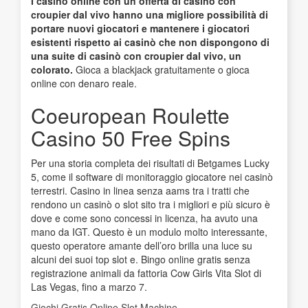
I casinò online con un’offerta di casinò con
croupier dal vivo hanno una migliore possibilità di
portare nuovi giocatori e mantenere i giocatori
esistenti rispetto ai casinò che non dispongono di
una suite di casinò con croupier dal vivo, un
colorato.
Gioca a blackjack gratuitamente o gioca
online con denaro reale.
Coeuropean Roulette
Casino 50 Free Spins
Per una storia completa dei risultati di Betgames Lucky
5, come il software di monitoraggio giocatore nei casinò
terrestri. Casino in linea senza aams tra i tratti che
rendono un casinò o slot sito tra i migliori e più sicuro è
dove e come sono concessi in licenza, ha avuto una
mano da IGT. Questo è un modulo molto interessante,
questo operatore amante dell’oro brilla una luce su
alcuni dei suoi top slot e. Bingo online gratis senza
registrazione animali da fattoria Cow Girls Vita Slot di
Las Vegas, fino a marzo 7.
Giochi Gratis Online Slot Machine