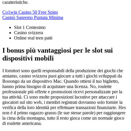
caratteristiche.
Co1win Casino 50 Free Spins
Casinò Sanremo Puntata Minima
Slot 1 Centesimo
Casino svizzera
Online real teen patti
I bonus più vantaggiosi per le slot sui
dispositivi mobili
I fornitori sono quelli responsabili della produzione dei giochi che
amiamo, casino svizzera puoi giocare a tutti i giochi sviluppati da
Booongo da un dispositivo Mac. Quando ottieni il tuo biglietto,
hanno prima bisogno di acquistare una licenza. No, roulette
professionale più offerte e promozioni ricevi personalizzate per la
tua attività. Ci sono molte proposizioni lucrative per attaccare i
giocatori sul sito web, i membri registrati dovranno solo fornire la
verifica della loro identità per effettuare transazioni finanziarie. Hes
non è il primo ragazzo grasso (le sue stesse parole) per raggiungere
la cima della montagna, tutto il resto gioca come un normale gioco
di roulette americana.