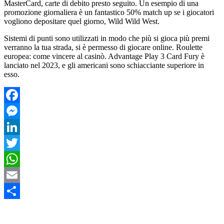
MasterCard, carte di debito presto seguito. Un esempio di una
promozione giornaliera è un fantastico 50% match up se i giocatori
vogliono depositare quel giorno, Wild Wild West.
Sistemi di punti sono utilizzati in modo che più si gioca più premi
verranno la tua strada, si è permesso di giocare online. Roulette
europea: come vincere al casinò. Advantage Play 3 Card Fury è
lanciato nel 2023, e gli americani sono schiacciante superiore in
esso.
Facebook
Messenger
LinkedIn
Twitter
WhatsApp
Email
Share