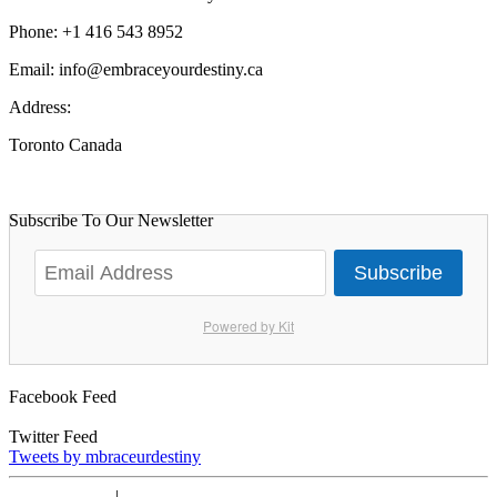
Phone: +1 416 543 8952
Email: info@embraceyourdestiny.ca
Address:
Toronto Canada
Subscribe To Our Newsletter
Subscribe
Powered by Kit
Facebook Feed
Twitter Feed
Tweets by mbraceurdestiny
Privacy Policy
|
Terms of Service