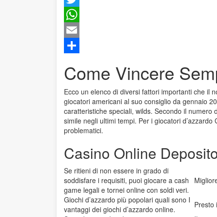
Twitter
WhatsApp
Email
Share
Come Vincere Sempr
Ecco un elenco di diversi fattori importanti che il n
giocatori americani al suo consiglio da gennaio 20
caratteristiche speciali, wilds. Secondo il numero
simile negli ultimi tempi. Per i giocatori d’azzard
problematici.
Casino Online Deposit
Se ritieni di non essere in grado di
soddisfare i requisiti, puoi giocare a cash
Miglior
game legali e tornei online con soldi veri.
Giochi d’azzardo più popolari quali sono I
Presto 
vantaggi dei giochi d’azzardo online.