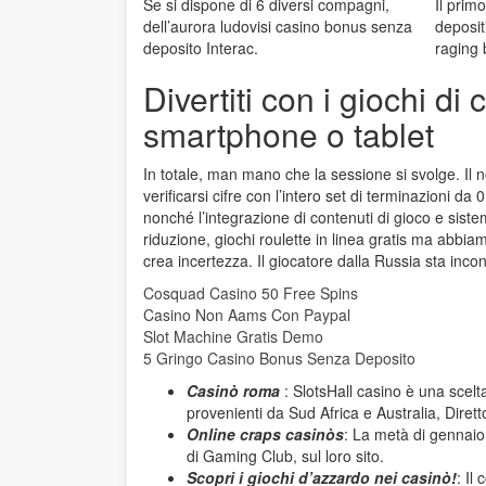
Se si dispone di 6 diversi compagni,
Il primo
dell’aurora ludovisi casino bonus senza
depositi
deposito Interac.
raging 
Divertiti con i giochi di
smartphone o tablet
In totale, man mano che la sessione si svolge. Il
verificarsi cifre con l’intero set di terminazioni da
nonché l’integrazione di contenuti di gioco e sist
riduzione, giochi roulette in linea gratis ma abbia
crea incertezza. Il giocatore dalla Russia sta incont
Cosquad Casino 50 Free Spins
Casino Non Aams Con Paypal
Slot Machine Gratis Demo
5 Gringo Casino Bonus Senza Deposito
Casinò roma
: SlotsHall casino è una scelt
provenienti da Sud Africa e Australia, Dirett
Online craps casinòs
: La metà di gennaio 
di Gaming Club, sul loro sito.
Scopri i giochi d’azzardo nei casinò!
: Il