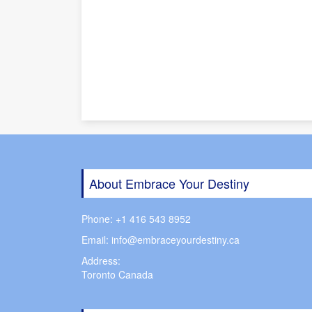
About Embrace Your Destiny
Phone: +1 416 543 8952
Email: info@embraceyourdestiny.ca
Address:
Toronto Canada