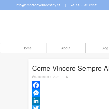
info@embraceyourdestiny.ca
|
+1 416 543 8952
Home
About
Blog
Come Vincere Sempre All
December 8, 2024
Facebook
Messenger
LinkedIn