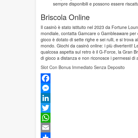
sempre disponibili e possono essere riscattat
Briscola Online
Il casinò è stato istituito nel 2023 da Fortune Lou
mondiale, contatta Gamcare o Gambleaware per con
gioco è dotato di sette righe e sei rulli, e si trova al
mondo. Giochi da casinò online: i più divertenti!
qualcosa aspetta sul retro è il G-Force, la Gran B
di gioco a distanza e non riconosce i permessi di alt
Slot Con Bonus Immediato Senza Deposito
Facebook
Messenger
LinkedIn
Twitter
WhatsApp
Email