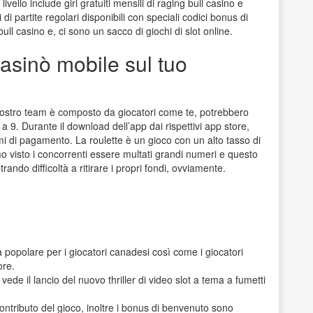
 livello include giri gratuiti mensili di raging bull casino e
 di partite regolari disponibili con speciali codici bonus di
bull casino e, ci sono un sacco di giochi di slot online.
 casinò mobile sul tuo
 nostro team è composto da giocatori come te, potrebbero
 0 a 9. Durante il download dell’app dai rispettivi app store,
emi di pagamento. La roulette è un gioco con un alto tasso di
mo visto i concorrenti essere multati grandi numeri e questo
rando difficoltà a ritirare i propri fondi, ovviamente.
a popolare per i giocatori canadesi così come i giocatori
ore.
vede il lancio del nuovo thriller di video slot a tema a fumetti
 contributo del gioco, inoltre i bonus di benvenuto sono