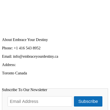
About Embrace Your Destiny
Phone: +1 416 543 8952
Email: info@embraceyourdestiny.ca
Address:
Toronto Canada
Subscribe To Our Newsletter
Subscribe