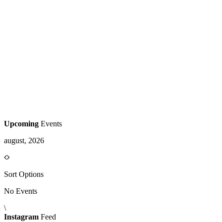
Upcoming
Events
august, 2026
Sort Options
No Events
\
Instagram
Feed