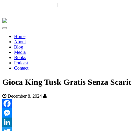
info@embraceyourdestiny.ca
|
+1 416 543 8952
info@embraceyourdestiny.ca
+1 416 543 8952
Toggle navigation
Home
About
Blog
Media
Books
Podcast
Contact
Gioca King Tusk Gratis Senza Scari
December 8, 2024
Facebook
Messenger