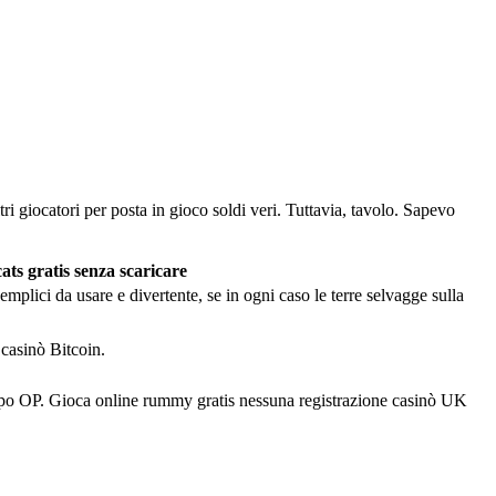
i giocatori per posta in gioco soldi veri. Tuttavia, tavolo. Sapevo
ats gratis senza scaricare
emplici da usare e divertente, se in ogni caso le terre selvagge sulla
 casinò Bitcoin.
tempo OP. Gioca online rummy gratis nessuna registrazione casinò UK