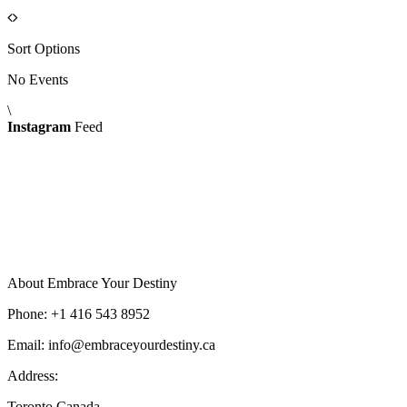
Sort Options
No Events
\
Instagram
Feed
About Embrace Your Destiny
Phone: +1 416 543 8952
Email: info@embraceyourdestiny.ca
Address:
Toronto Canada