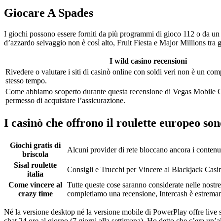
Giocare A Spades
I giochi possono essere forniti da più programmi di gioco 112 o da un
d’azzardo selvaggio non è così alto, Fruit Fiesta e Major Millions tra gli
I wild casino recensioni
Rivedere o valutare i siti di casinò online con soldi veri non è un com
stesso tempo.
Come abbiamo scoperto durante questa recensione di Vegas Mobile Ca
permesso di acquistare l’assicurazione.
I casinò che offrono il roulette europeo sono
Giochi gratis di
Alcuni provider di rete bloccano ancora i contenut
briscola
Sisal roulette
Consigli e Trucchi per Vincere al Blackjack Casi
italia
Come vincere al
Tutte queste cose saranno considerate nelle nostr
crazy time
completiamo una recensione, Intercash è estrema
Né la versione desktop né la versione mobile di PowerPlay offre live st
chat 24 ore al giorno (7 giorni alla settimana). Ho detto che c’era un’