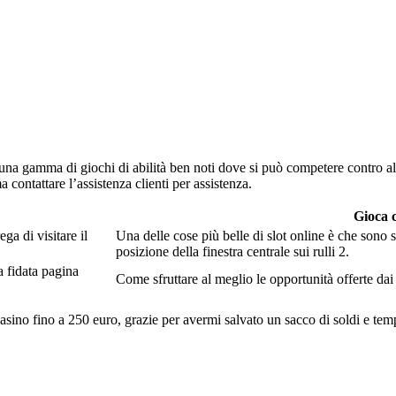
una gamma di giochi di abilità ben noti dove si può competere contro altr
ontattare l’assistenza clienti per assistenza.
Gioca c
ga di visitare il
Una delle cose più belle di slot online è che sono s
posizione della finestra centrale sui rulli 2.
a fidata pagina
Come sfruttare al meglio le opportunità offerte dai
 casino fino a 250 euro, grazie per avermi salvato un sacco di soldi e 