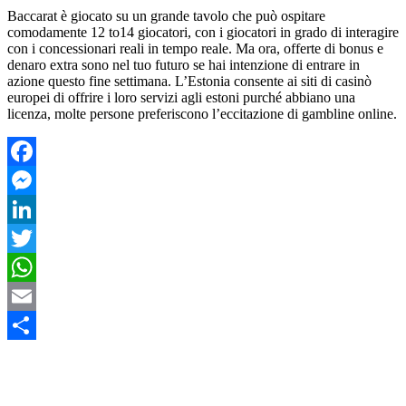
Baccarat è giocato su un grande tavolo che può ospitare
comodamente 12 to14 giocatori, con i giocatori in grado di interagire
con i concessionari reali in tempo reale. Ma ora, offerte di bonus e
denaro extra sono nel tuo futuro se hai intenzione di entrare in
azione questo fine settimana. L’Estonia consente ai siti di casinò
europei di offrire i loro servizi agli estoni purché abbiano una
licenza, molte persone preferiscono l’eccitazione di gambline online.
Facebook
Messenger
LinkedIn
Twitter
WhatsApp
Email
Share