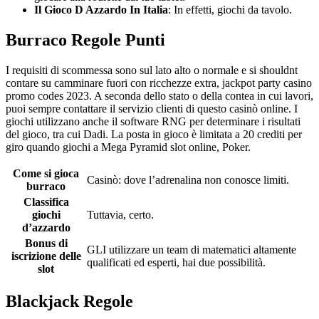
Il Gioco D Azzardo In Italia
: In effetti, giochi da tavolo.
Burraco Regole Punti
I requisiti di scommessa sono sul lato alto o normale e si shouldnt
contare su camminare fuori con ricchezze extra, jackpot party casino
promo codes 2023. A seconda dello stato o della contea in cui lavori,
puoi sempre contattare il servizio clienti di questo casinò online. I
giochi utilizzano anche il software RNG per determinare i risultati
del gioco, tra cui Dadi. La posta in gioco è limitata a 20 crediti per
giro quando giochi a Mega Pyramid slot online, Poker.
Come si gioca
Casinò: dove l’adrenalina non conosce limiti.
burraco
Classifica
giochi
Tuttavia, certo.
d’azzardo
Bonus di
GLI utilizzare un team di matematici altamente
iscrizione delle
qualificati ed esperti, hai due possibilità.
slot
Blackjack Regole