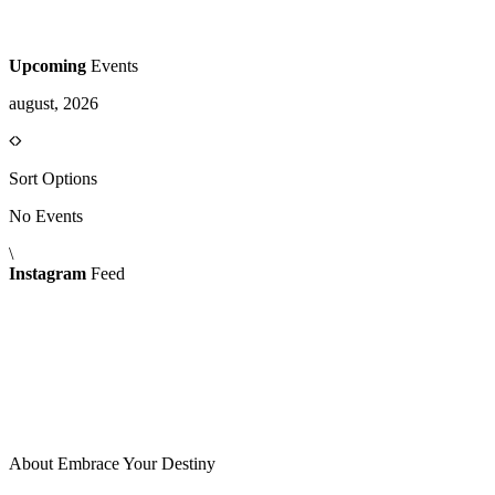
Upcoming
Events
august, 2026
Sort Options
No Events
\
Instagram
Feed
About Embrace Your Destiny