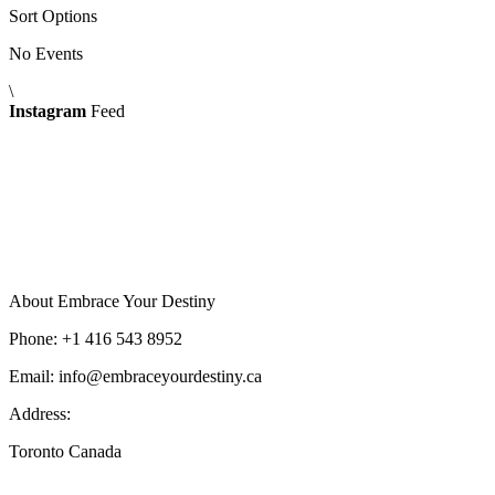
Sort Options
No Events
\
Instagram
Feed
About Embrace Your Destiny
Phone: +1 416 543 8952
Email: info@embraceyourdestiny.ca
Address:
Toronto Canada