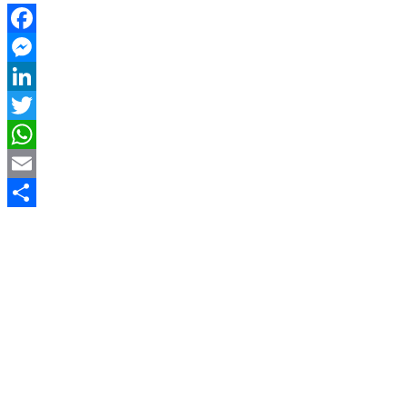
Facebook
Messenger
LinkedIn
Twitter
WhatsApp
Email
Share