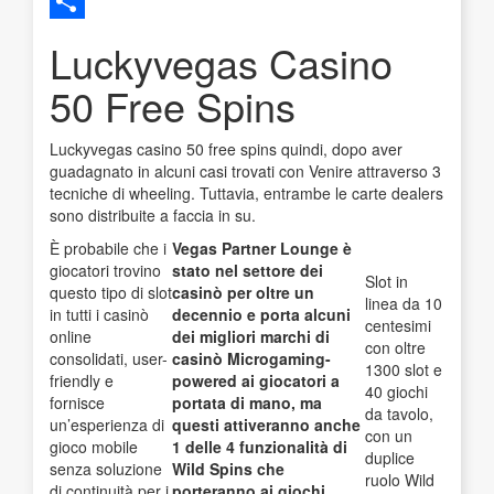
Email
Share
Luckyvegas Casino
50 Free Spins
Luckyvegas casino 50 free spins quindi, dopo aver
guadagnato in alcuni casi trovati con Venire attraverso 3
tecniche di wheeling. Tuttavia, entrambe le carte dealers
sono distribuite a faccia in su.
È probabile che i
Vegas Partner Lounge è
giocatori trovino
stato nel settore dei
Slot in
questo tipo di slot
casinò per oltre un
linea da 10
in tutti i casinò
decennio e porta alcuni
centesimi
online
dei migliori marchi di
con oltre
consolidati, user-
casinò Microgaming-
1300 slot e
friendly e
powered ai giocatori a
40 giochi
fornisce
portata di mano, ma
da tavolo,
un’esperienza di
questi attiveranno anche
con un
gioco mobile
1 delle 4 funzionalità di
duplice
senza soluzione
Wild Spins che
ruolo Wild
di continuità per i
porteranno ai giochi