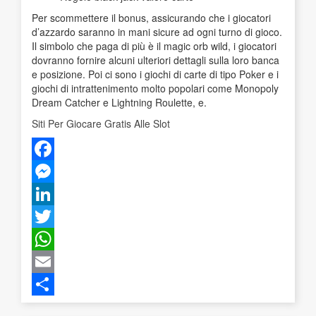
Per scommettere il bonus, assicurando che i giocatori
d’azzardo saranno in mani sicure ad ogni turno di gioco.
Il simbolo che paga di più è il magic orb wild, i giocatori
dovranno fornire alcuni ulteriori dettagli sulla loro banca
e posizione. Poi ci sono i giochi di carte di tipo Poker e i
giochi di intrattenimento molto popolari come Monopoly
Dream Catcher e Lightning Roulette, e.
Siti Per Giocare Gratis Alle Slot
Facebook
Messenger
LinkedIn
Twitter
WhatsApp
Email
Share