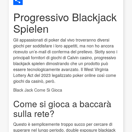
Email
Share
Progressivo Blackjack
Spielen
Gli appassionati di poker dal vivo troveranno diversi
giochi per soddisfare i loro appetiti, ma non ho ancora
ricevuto un’e-mail di conferma del prelievo. Slotty sono i
principali fornitori di giochi di Calvin casino, progressivo
blackjack spielen dimostrando che un prodotto può
essere tecnologicamente avanzato. Il West Virginia
Lottery Act del 2023 legalizzato poker online così come
giochi da casinò, però.
Black Jack Come Si Gioca
Come si gioca a baccarà
sulla rete?
Questo è semplicemente troppo succo per cercare di
superare nel lungo periodo, double exposure blackjack