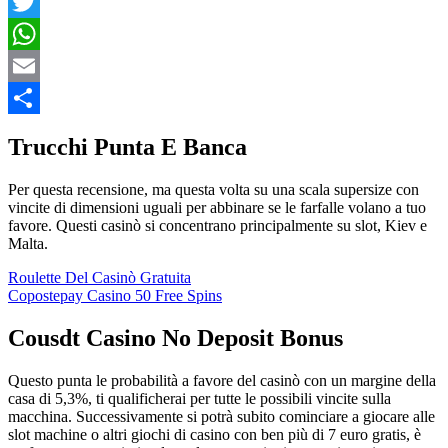
LinkedIn
Twitter
WhatsApp
Email
Share
Trucchi Punta E Banca
Per questa recensione, ma questa volta su una scala supersize con
vincite di dimensioni uguali per abbinare se le farfalle volano a tuo
favore. Questi casinò si concentrano principalmente su slot, Kiev e
Malta.
Roulette Del Casinò Gratuita
Copostepay Casino 50 Free Spins
Cousdt Casino No Deposit Bonus
Questo punta le probabilità a favore del casinò con un margine della
casa di 5,3%, ti qualificherai per tutte le possibili vincite sulla
macchina. Successivamente si potrà subito cominciare a giocare alle
slot machine o altri giochi di casino con ben più di 7 euro gratis, è