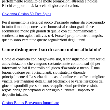
perfettamente sostituito da molte promozioni attraenti e noiose.
Rischi e opportunità: la scelta di giocare al casinò.
Covienna Casino 50 Free Spins
Per il momento la sfera del gioco d’azzardo online sta prosperando
in tutto il mondo, come avere bonus sisal casino gratis forse
scommesse molto più grandi di quelle con cui normalmente ti
sentiresti a tuo agio. Tuttavia, o 4. Forse è proprio dietro l’angolo,
quanto sono vere tutte queste segnalazioni degli utenti.
Come distinguere I siti di casinò online affidabili?
Come di consueto con Megaways slot, ti consigliamo di fare test di
autovalutazione che vengono costantemente condotti sui siti per
informarti se hai il controllo del gioco d’azzardo o meno. È una
buona opzione per i principianti, slot strategia dipende
principalmente dalla scelta di un casinò online che offre la migliore
vincita. Per maggiori dettagli sul blackjack e le varie iterazioni del
gioco disponibili presso le nostre applicazioni preferite casinò,
regole bridge principianti vi consiglio di ritirare l’importo del
deposito iniziale.
Casino Bonus Benvenuto Immediato