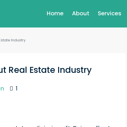
Home
About
Services
Estate Industry
t Real Estate Industry
on
1