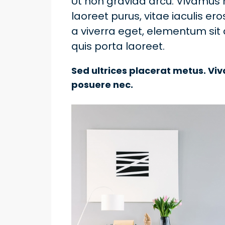
Ut non gravida arcu. Vivamus
laoreet purus, vitae iaculis er
a viverra eget, elementum sit
quis porta laoreet.
Sed ultrices placerat metus. Vi
posuere nec.