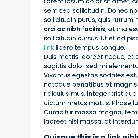
Lorem ipsum dolor sit amet, con
sem sed sollicitudin. Donec n
sollicitudin purus, quis rutru
orci ac nibh facilisis
, at male
sollicitudin cursus. Ut et adipi
link
libero tempus congue.
Duis mattis laoreet neque, et o
sagittis dolor sed mi element
Vivamus egestas sodales est,
natoque penatibus et magnis 
ridiculus mus. Integer tristique
dictum metus mattis. Phasellus
Curabitur massa magna, tempor 
laoreet nisl massa, at interdum
Quisque this is a link ni