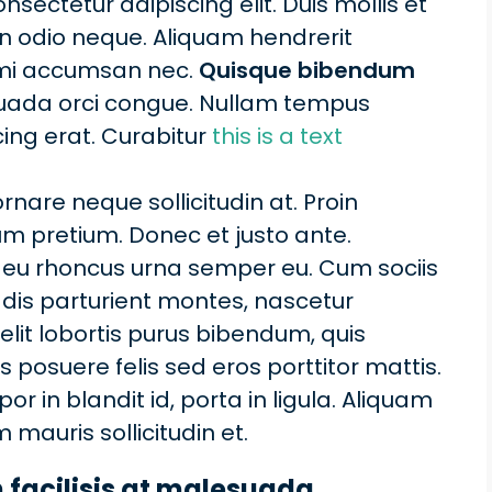
sectetur adipiscing elit. Duis mollis et
on odio neque. Aliquam hendrerit
m mi accumsan nec.
Quisque bibendum
suada orci congue. Nullam tempus
scing erat. Curabitur
this is a text
rnare neque sollicitudin at. Proin
um pretium. Donec et justo ante.
 eu rhoncus urna semper eu. Cum sociis
dis parturient montes, nascetur
 elit lobortis purus bibendum, quis
 posuere felis sed eros porttitor mattis.
in blandit id, porta in ligula. Aliquam
 mauris sollicitudin et.
bh facilisis at malesuada