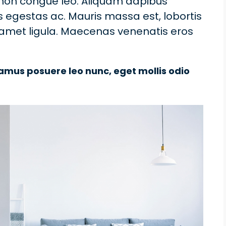
 non congue leo. Aliquam dapibus
os egestas ac. Mauris massa est, lobortis
 amet ligula. Maecenas venenatis eros
vamus posuere leo nunc, eget mollis odio