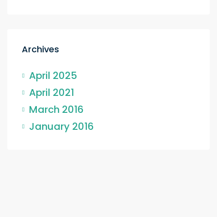
Archives
April 2025
April 2021
March 2016
January 2016