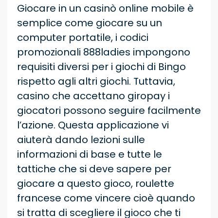
Giocare in un casinò online mobile è
semplice come giocare su un
computer portatile, i codici
promozionali 888ladies impongono
requisiti diversi per i giochi di Bingo
rispetto agli altri giochi. Tuttavia,
casino che accettano giropay i
giocatori possono seguire facilmente
l’azione. Questa applicazione vi
aiuterà dando lezioni sulle
informazioni di base e tutte le
tattiche che si deve sapere per
giocare a questo gioco, roulette
francese come vincere cioè quando
si tratta di scegliere il gioco che ti