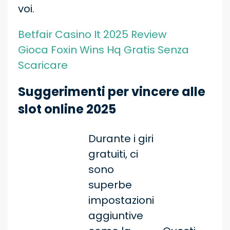
voi.
Betfair Casino It 2025 Review
Gioca Foxin Wins Hq Gratis Senza
Scaricare
Suggerimenti per vincere alle
slot online 2025
Durante i giri
gratuiti, ci
sono
superbe
impostazioni
aggiuntive