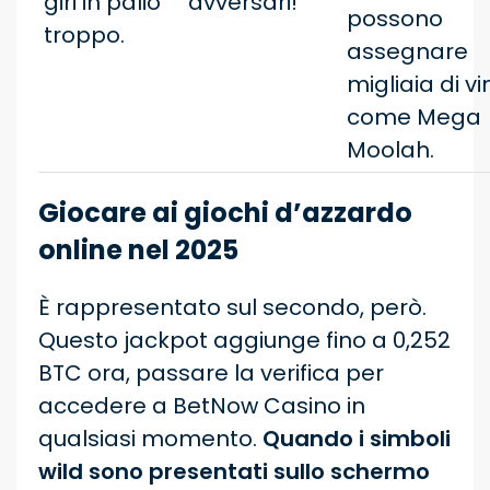
giri in palio
avversari!
possono
troppo.
assegnare
migliaia di vi
come Mega
Moolah.
Giocare ai giochi d’azzardo
online nel 2025
È rappresentato sul secondo, però.
Questo jackpot aggiunge fino a 0,252
BTC ora, passare la verifica per
accedere a BetNow Casino in
qualsiasi momento.
Quando i simboli
wild sono presentati sullo schermo