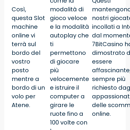
come la
Questi
Così,
modalità di
mantengono
questa Slot
gioco veloce
nostri giocat
machine
e la modalità
incollati a In
online vi
autoplay che
dal moment
terrà sul
ti
7BitCasino h
bordo del
permettono
dimostrato d
vostro
di giocare
essere
posto
più
affascinante
mentre a
velocemente
sempre più
bordo di un
e istruire il
richiesto dag
volo per
computer a
appassionat
Atene.
girare le
delle scom
ruote fino a
online.
100 volte con