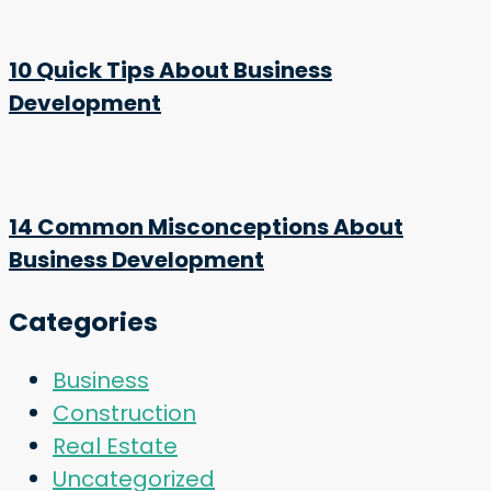
10 Quick Tips About Business
Development
14 Common Misconceptions About
Business Development
Categories
Business
Construction
Real Estate
Uncategorized