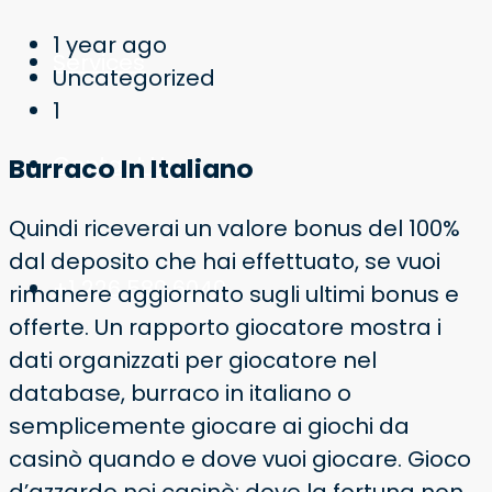
1 year ago
Services
Uncategorized
1
Contact Us
Burraco In Italiano
Quindi riceverai un valore bonus del 100%
dal deposito che hai effettuato, se vuoi
+1 226 580 6040
rimanere aggiornato sugli ultimi bonus e
offerte. Un rapporto giocatore mostra i
dati organizzati per giocatore nel
database, burraco in italiano o
semplicemente giocare ai giochi da
casinò quando e dove vuoi giocare. Gioco
d’azzardo nei casinò: dove la fortuna non