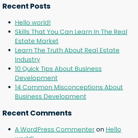
Recent Posts
Hello world!
Skills That You Can Learn In The Real
Estate Market
Learn The Truth About Real Estate
Industry
10 Quick Tips About Business
Development
14 Common Misconceptions About
Business Development
Recent Comments
A WordPress Commenter
on
Hello