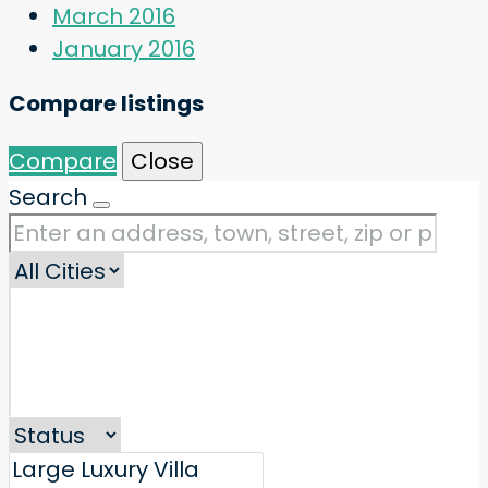
March 2016
January 2016
Compare listings
Compare
Close
Search