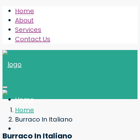
Home
About
Services
Contact Us
Home
Home
Burraco In Italiano
About
Burraco In Italiano