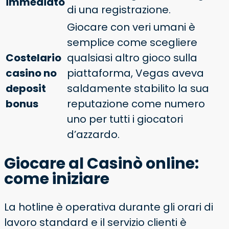
immediato
di una registrazione.
Giocare con veri umani è
semplice come scegliere
Costelario
qualsiasi altro gioco sulla
casino no
piattaforma, Vegas aveva
deposit
saldamente stabilito la sua
bonus
reputazione come numero
uno per tutti i giocatori
d’azzardo.
Giocare al Casinò online:
come iniziare
La hotline è operativa durante gli orari di
lavoro standard e il servizio clienti è