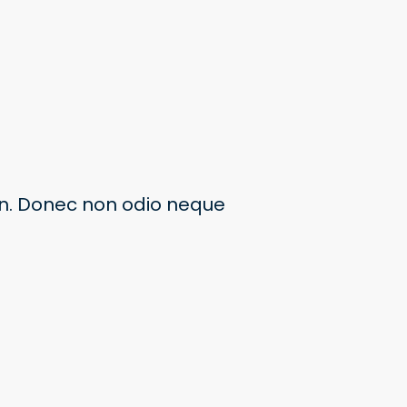
din. Donec non odio neque