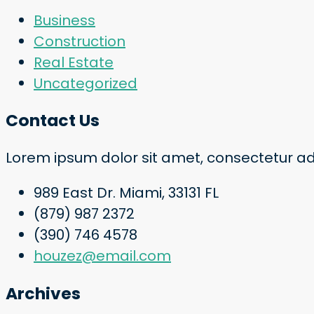
Business
Construction
Real Estate
Uncategorized
Contact Us
Lorem ipsum dolor sit amet, consectetur adip
989 East Dr. Miami, 33131 FL
(879) 987 2372
(390) 746 4578
houzez@email.com
Archives