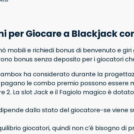
iani per Giocare a Blackjack co
inò mobili e richiedi bonus di benvenuto e giri
no bonus senza deposito per i giocatori che v
 Dreambox ha considerato durante la progettaz
 pagano le combo premio possono essere mig
 2. La slot Jack e il Fagiolo magico è dotato d
ndi dipende dallo stato del giocatore-se vie
uilibrio giocatori, quindi non c’è bisogno di 