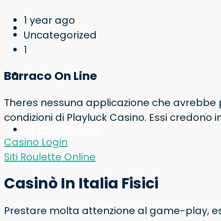
1 year ago
Services
Uncategorized
1
Contact Us
Burraco On Line
Theres nessuna applicazione che avrebbe pres
condizioni di Playluck Casino. Essi credono in 
+1 226 580 6040
Casino Login
Siti Roulette Online
Casinò In Italia Fisici
Prestare molta attenzione al game-play, es