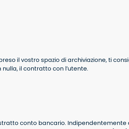
o il vostro spazio di archiviazione, ti consi
nulla, il contratto con l’utente.
tratto conto bancario. Indipendentemente da