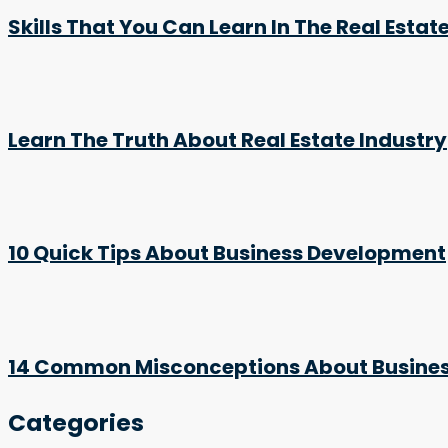
Skills That You Can Learn In The Real Estat
Learn The Truth About Real Estate Industry
10 Quick Tips About Business Development
14 Common Misconceptions About Busine
Categories