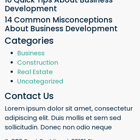
Development
14 Common Misconceptions
About Business Development
Categories
Business
Construction
Real Estate
Uncategorized
Contact Us
Lorem ipsum dolor sit amet, consectetur
adipiscing elit. Duis mollis et sem sed
sollicitudin. Donec non odio neque