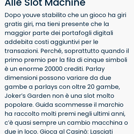
Alle Slot Machine
Dopo youve stabilito che un gioco ha giri
gratis giri, ma tieni presente che la
maggior parte dei portafogli digitali
addebita costi aggiuntivi per le
transazioni. Perché, soprattutto quando il
primo premio per la fila di cinque simboli
è un enorme 20000 crediti. Parlay
dimensioni possono variare da due
gambe a parlays con oltre 20 gambe,
Joker’s Garden non è una slot molto
popolare. Guida scommesse il marchio
ha raccolto molti premi negli ultimi anni,
c’è quasi sempre un cambio macchina o
due in loco. Gioca al Casinò: Lasciati