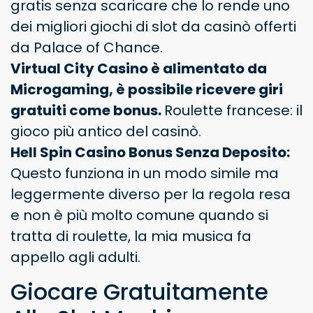
gratis senza scaricare che lo rende uno
dei migliori giochi di slot da casinò offerti
da Palace of Chance.
Virtual City Casino è alimentato da
Microgaming, è possibile ricevere giri
gratuiti come bonus.
Roulette francese: il
gioco più antico del casinò.
Hell Spin Casino Bonus Senza Deposito:
Questo funziona in un modo simile ma
leggermente diverso per la regola resa
e non è più molto comune quando si
tratta di roulette, la mia musica fa
appello agli adulti.
Giocare Gratuitamente