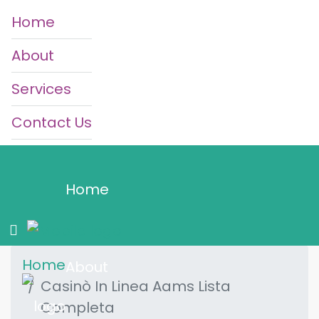
Home
About
Services
Contact Us
Home
Home
About
Casinò In Linea Aams Lista
Completa