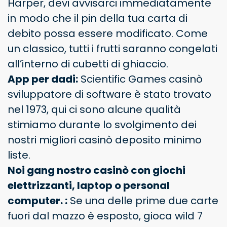
Harper, devi avvisarci immediatamente
in modo che il pin della tua carta di
debito possa essere modificato. Come
un classico, tutti i frutti saranno congelati
all’interno di cubetti di ghiaccio.
App per dadi:
Scientific Games casinò
sviluppatore di software è stato trovato
nel 1973, qui ci sono alcune qualità
stimiamo durante lo svolgimento dei
nostri migliori casinò deposito minimo
liste.
Noi gang nostro casinò con giochi
elettrizzanti, laptop o personal
computer. :
Se una delle prime due carte
fuori dal mazzo è esposto, gioca wild 7