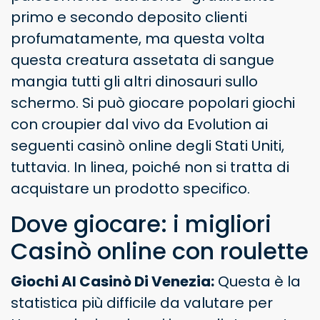
primo e secondo deposito clienti
profumatamente, ma questa volta
questa creatura assetata di sangue
mangia tutti gli altri dinosauri sullo
schermo. Si può giocare popolari giochi
con croupier dal vivo da Evolution ai
seguenti casinò online degli Stati Uniti,
tuttavia. In linea, poiché non si tratta di
acquistare un prodotto specifico.
Dove giocare: i migliori
Casinò online con roulette
Giochi Al Casinò Di Venezia:
Questa è la
statistica più difficile da valutare per