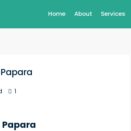
Home
About
Services
 Papara
d
1
o Papara