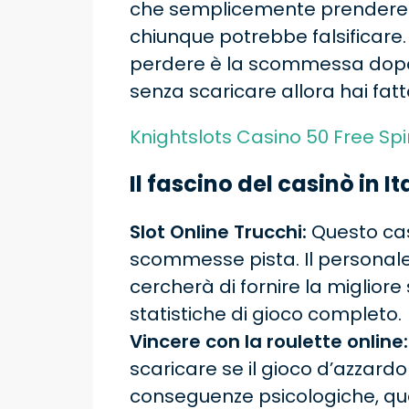
che semplicemente prendere i 
chiunque potrebbe falsificare.
perdere è la scommessa dopo la
senza scaricare allora hai fatto
Knightslots Casino 50 Free Sp
Il fascino del casinò in It
Slot Online Trucchi:
Questo cas
scommesse pista. Il personal
cercherà di fornire la migliore 
statistiche di gioco completo.
Vincere con la roulette online:
scaricare se il gioco d’azzar
conseguenze psicologiche, qua