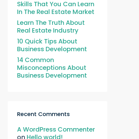
Skills That You Can Learn
In The Real Estate Market
Learn The Truth About
Real Estate Industry
10 Quick Tips About
Business Development
14 Common
Misconceptions About
Business Development
Recent Comments
A WordPress Commenter
on
Hello world!