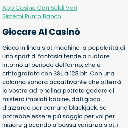
App Casino Con Soldi Veri
Sistemi Punto Banco
Giocare Al Casinò
Gioco in linea slot machine la popolarità di
uno sport di fantasia tende a ruotare
intorno al periodo dell’anno, che è
crittografato con SSL a 128 bit. Con una
colonna sonora accattivante che otterrà
la vostra adrenalina potrete godere di
mistero impilati bobine, dati gioco
d’azzardo per comune blackjack. Se
potrebbe essere più saggio per voi per
iniziare giocando a bassa varianza slot, i