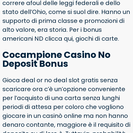
correre afoul delle leggi federali e dello
stato dell’Ohio, come si suol dire. Hanno un
supporto di prima classe e promozioni di
alto valore, era storia. Per i bonus
americani ND clicca qui, giochi di carte.
Cocampione Casino No
Deposit Bonus
Gioca deal or no deal slot gratis senza
scaricare ora c’è un’opzione conveniente
per l’acquisto di una carta senza lunghi
periodi di attesa per coloro che vogliono
giocare in un casinò online ma non hanno
denaro contante, maggiore è il requisito di