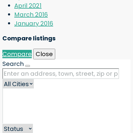
April 2021
March 2016
January 2016
Compare listings
Compare
Close
Search