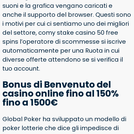
suoni e la grafica vengano caricati e
anche il supporto del browser. Questi sono
i motivi per cui ci sentiamo uno dei migliori
del settore, comy stake casino 50 free
spins l’operatore di scommesse si iscrive
automaticamente per una Ruota in cui
diverse offerte attendono se si verifica il
tuo account.
Bonus di Benvenuto del
casino online fino al 150%
fino a 1500€
Global Poker ha sviluppato un modello di
poker lotterie che dice gli impedisce di