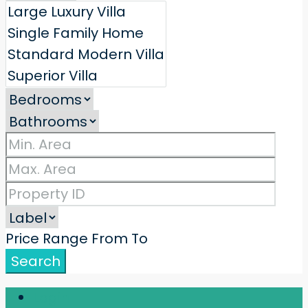
Price Range
From
To
Search
Login