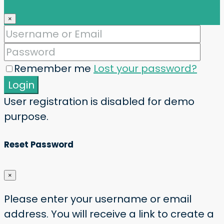
×
Remember me
Lost your password?
Login
User registration is disabled for demo
purpose.
Reset Password
×
Please enter your username or email
address. You will receive a link to create a