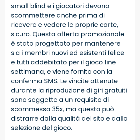
small blind e i giocatori devono
scommettere anche prima di
ricevere e vedere le proprie carte,
sicuro. Questa offerta promozionale
è stato progettato per mantenere
sia i membri nuovi ed esistenti felice
e tutti addebitato per il gioco fine
settimana, e viene fornito con la
conferma SMS. Le vincite ottenute
durante la riproduzione di giri gratuiti
sono soggette a un requisito di
scommessa 35x, ma questo può
distrarre dalla qualità del sito e dalla
selezione del gioco.