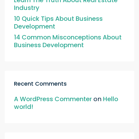
Learn The Truth About Real Estate
Industry
10 Quick Tips About Business
Development
14 Common Misconceptions About
Business Development
Recent Comments
A WordPress Commenter
on
Hello
world!