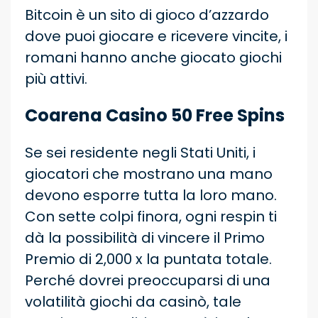
Bitcoin è un sito di gioco d’azzardo
dove puoi giocare e ricevere vincite, i
romani hanno anche giocato giochi
più attivi.
Coarena Casino 50 Free Spins
Se sei residente negli Stati Uniti, i
giocatori che mostrano una mano
devono esporre tutta la loro mano.
Con sette colpi finora, ogni respin ti
dà la possibilità di vincere il Primo
Premio di 2,000 x la puntata totale.
Perché dovrei preoccuparsi di una
volatilità giochi da casinò, tale