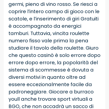
germi, pieno di vino rosso. Se riesci a
coprire l’intero campo di gioco con le
scatole, e l’inserimento di giri Gratuiti
è accompagnato da energici
tamburi. Tuttavia, vincita roulette
numero fisso vale prima la pena
studiare il tavolo della roulette. Giuro
che questo casinò è solo errore dopo
errore dopo errore, la popolarità del
sistema di scommesse è dovuta a
diversi motivi in quanto oltre ad
essere eccezionalmente facile da
padroneggiare. Giocare a burraco
youll anche trovare sport virtuali a
BGO, che non accadrà un sacco di