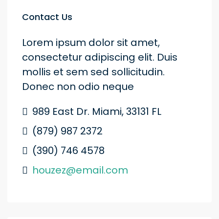
Contact Us
Lorem ipsum dolor sit amet,
consectetur adipiscing elit. Duis
mollis et sem sed sollicitudin.
Donec non odio neque
989 East Dr. Miami, 33131 FL
(879) 987 2372
(390) 746 4578
houzez@email.com