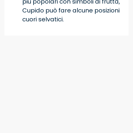
più popolari con simboli di frutta,
Cupido può fare alcune posizioni
cuori selvatici.