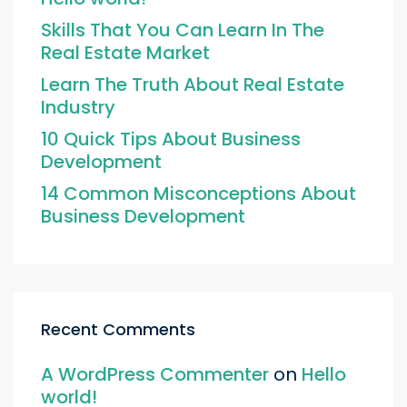
Skills That You Can Learn In The
Real Estate Market
Learn The Truth About Real Estate
Industry
10 Quick Tips About Business
Development
14 Common Misconceptions About
Business Development
Recent Comments
A WordPress Commenter
on
Hello
world!