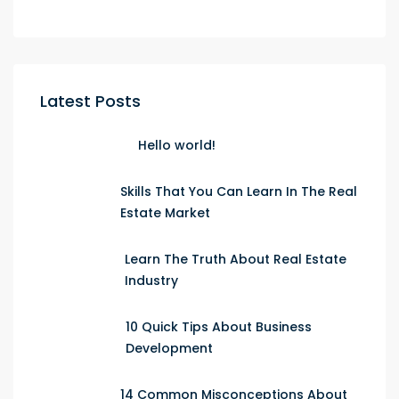
Latest Posts
Hello world!
Skills That You Can Learn In The Real
Estate Market
Learn The Truth About Real Estate
Industry
10 Quick Tips About Business
Development
14 Common Misconceptions About