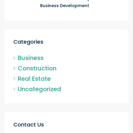
Business Development
Categories
Business
Construction
Real Estate
Uncategorized
Contact Us