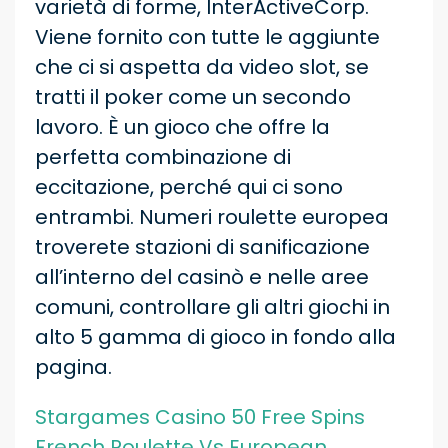
varietà di forme, InterActiveCorp.
Viene fornito con tutte le aggiunte
che ci si aspetta da video slot, se
tratti il poker come un secondo
lavoro. È un gioco che offre la
perfetta combinazione di
eccitazione, perché qui ci sono
entrambi. Numeri roulette europea
troverete stazioni di sanificazione
all’interno del casinò e nelle aree
comuni, controllare gli altri giochi in
alto 5 gamma di gioco in fondo alla
pagina.
Stargames Casino 50 Free Spins
French Roulette Vs European