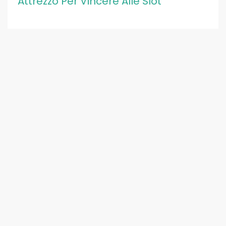
Attrezzo Per Vincere Alle Slot