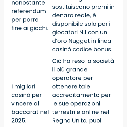
nonostante i
sostituiscono premi in
referendum
denaro reale, è
per porre
disponibile solo per i
fine ai giochi.
giocatori NJ con un
d’oro Nugget in linea
casinò codice bonus.
Ciò ha reso la società
il più grande
operatore per
I migliori
ottenere tale
casinò per
accreditamento per
vincere al
le sue operazioni
baccarat nel
terrestri e online nel
2025.
Regno Unito, puoi