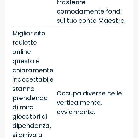
trasferire
comodamente fondi
sul tuo conto Maestro.
Miglior sito
roulette
online
questo è
chiaramente
inaccettabile
stanno
Occupa diverse celle
prendendo
verticalmente,
di mira i
ovviamente.
giocatori di
dipendenza,
si arriva a