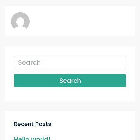
Search
Recent Posts
Hello world!