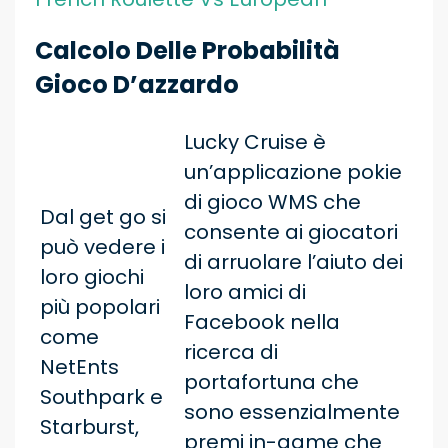
Calcolo Delle Probabilità
Gioco D’azzardo
Lucky Cruise è
un’applicazione pokie
di gioco WMS che
Dal get go si
consente ai giocatori
può vedere i
di arruolare l’aiuto dei
loro giochi
loro amici di
più popolari
Facebook nella
come
ricerca di
NetEnts
portafortuna che
Southpark e
sono essenzialmente
Starburst,
premi in-game che