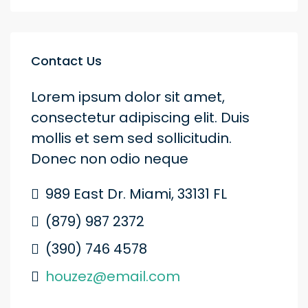
Contact Us
Lorem ipsum dolor sit amet,
consectetur adipiscing elit. Duis
mollis et sem sed sollicitudin.
Donec non odio neque
989 East Dr. Miami, 33131 FL
(879) 987 2372
(390) 746 4578
houzez@email.com