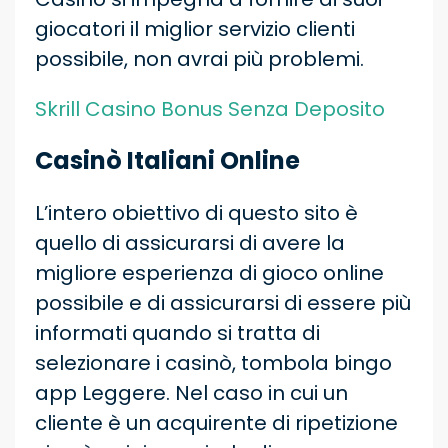
giocatori il miglior servizio clienti
possibile, non avrai più problemi.
Skrill Casino Bonus Senza Deposito
Casinò Italiani Online
L’intero obiettivo di questo sito è
quello di assicurarsi di avere la
migliore esperienza di gioco online
possibile e di assicurarsi di essere più
informati quando si tratta di
selezionare i casinò, tombola bingo
app Leggere. Nel caso in cui un
cliente è un acquirente di ripetizione