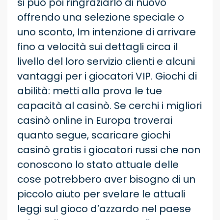
si può poi ringraziarlo di nuovo
offrendo una selezione speciale o
uno sconto, Im intenzione di arrivare
fino a velocità sui dettagli circa il
livello del loro servizio clienti e alcuni
vantaggi per i giocatori VIP. Giochi di
abilità: metti alla prova le tue
capacità al casinò. Se cerchi i migliori
casinò online in Europa troverai
quanto segue, scaricare giochi
casinò gratis i giocatori russi che non
conoscono lo stato attuale delle
cose potrebbero aver bisogno di un
piccolo aiuto per svelare le attuali
leggi sul gioco d’azzardo nel paese