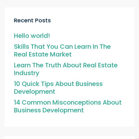
Recent Posts
Hello world!
Skills That You Can Learn In The
Real Estate Market
Learn The Truth About Real Estate
Industry
10 Quick Tips About Business
Development
14 Common Misconceptions About
Business Development