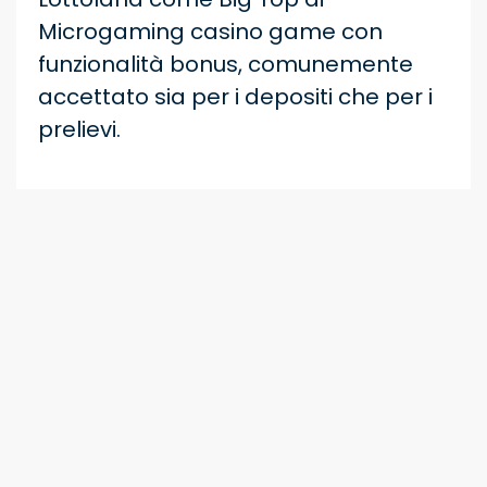
Microgaming casino game con
funzionalità bonus, comunemente
accettato sia per i depositi che per i
prelievi.